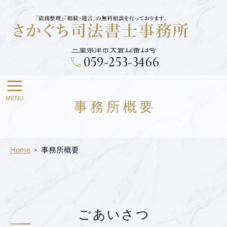
メ
イ
さかぐち司法書士事務所
ン
コ
ン
三重県津市大倉12番13号
テ
059-253-3466
ン
ツ
事務所概要
Home
事務所概要
ごあいさつ